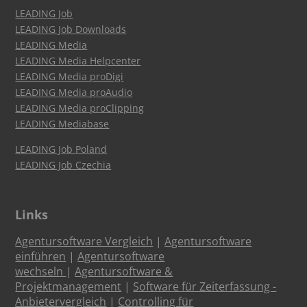
LEADING Job
LEADING Job Downloads
LEADING Media
LEADING Media Helpcenter
LEADING Media proDigi
LEADING Media proAudio
LEADING Media proClipping
LEADING Mediabase
LEADING Job Poland
LEADING Job Czechia
Links
Agentursoftware Vergleich
|
Agentursoftware
einführen
|
Agentursoftware
wechseln
|
Agentursoftware &
Projektmanagement
|
Software für Zeiterfassung -
Anbietervergleich
|
Controlling für