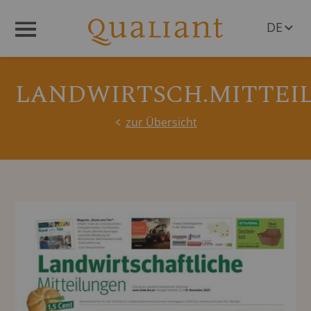
DE
Menü
EN
LANDWIRTSCH.MITTEI
zur Übersicht