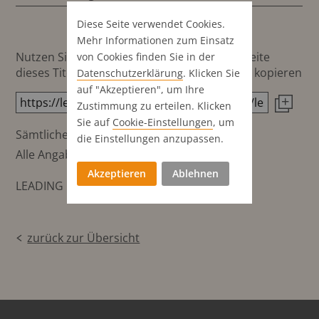
Diese Seite verwendet Cookies.
Mehr Informationen zum Einsatz
Nutzen Sie diesen Button um den Link zur Seite
von Cookies finden Sie in der
dieses Titels direkt in die Zwischenablage zu kopieren
Datenschutz­erklärung
. Klicken Sie
auf "Akzeptieren", um Ihre
Zustimmung zu erteilen. Klicken
Sie auf
Cookie-Einstellungen
, um
Sämtliche Preisangaben in €
die Einstellungen anzupassen.
Alle Angaben ohne Gewähr
Akzeptieren
Ablehnen
LEADING MediaBase Data
zurück zur Übersicht