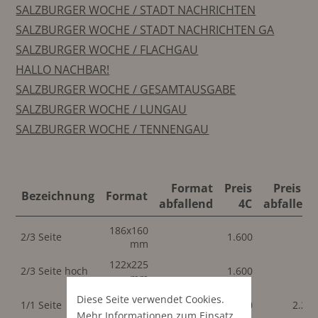
SALZBURGER WOCHE / STADT NACHRICHTEN
SALZBURGER WOCHE / STADT NACHRICHTEN GA
SALZBURGER WOCHE / FLACHGAU
HALLO NACHBAR!
SALZBURGER WOCHE / GESAMTAUSGABE
SALZBURGER WOCHE / LUNGAU
SALZBURGER WOCHE / TENNENGAU
Format
Preis
Preis 4C
Bezeichnung
Format
abfallend
4C
abfallend
186x160
2/3 Seite
1.600
mm
122x225
2/3 Seite hoch
1.600
mm
186x225
210x270
Diese Seite verwendet Cookies.
1/1 Seite
2.250
2.25
mm
mm
Mehr Informationen zum Einsatz