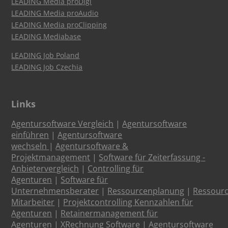
LEADING Media proDigi
LEADING Media proAudio
LEADING Media proClipping
LEADING Mediabase
LEADING Job Poland
LEADING Job Czechia
Links
Agentursoftware Vergleich
|
Agentursoftware
einführen
|
Agentursoftware
wechseln
|
Agentursoftware &
Projektmanagement
|
Software für Zeiterfassung -
Anbietervergleich
|
Controlling für
Agenturen
|
Software für
Unternehmensberater
|
Ressourcenplanung
|
Ressour
Mitarbeiter
|
Projektcontrolling Kennzahlen für
Agenturen
|
Retainermanagement für
Agenturen
|
XRechnung Software
|
Agentursoftware