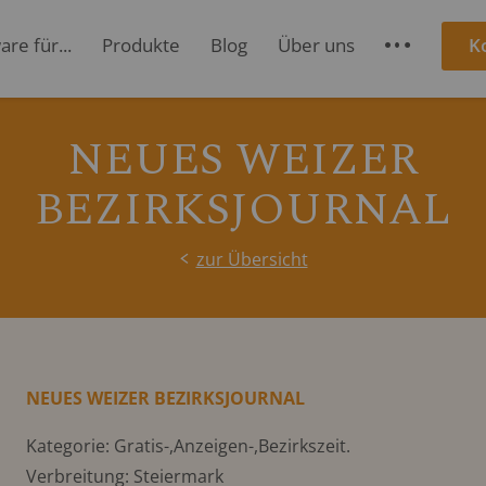
re für...
Produkte
Blog
Über uns
K
S
NEUES WEIZER
BEZIRKSJOURNAL
zur Übersicht
NEUES WEIZER BEZIRKSJOURNAL
Kategorie: Gratis-,Anzeigen-,Bezirkszeit.
Verbreitung: Steiermark