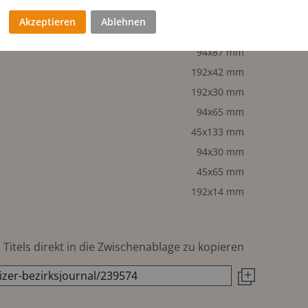
192x65 mm
Akzeptieren
Ablehnen
94x133 mm
94x87 mm
192x42 mm
192x30 mm
94x65 mm
45x133 mm
94x30 mm
45x65 mm
192x14 mm
Titels direkt in die Zwischenablage zu kopieren