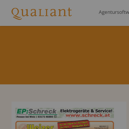
Agentursoftwa