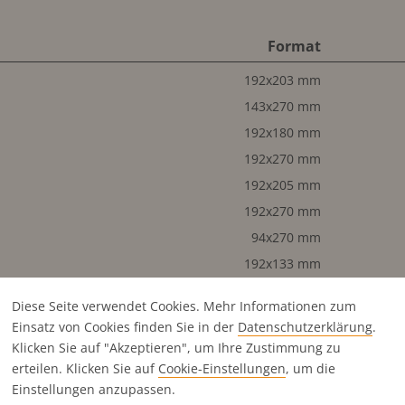
Format
192x203 mm
143x270 mm
192x180 mm
192x270 mm
192x205 mm
192x270 mm
94x270 mm
192x133 mm
143x180 mm
Diese Seite verwendet Cookies. Mehr Informationen zum
94x180 mm
Einsatz von Cookies finden Sie in der
Datenschutz­erklärung
.
192x87 mm
Klicken Sie auf "Akzeptieren", um Ihre Zustimmung zu
143x87 mm
erteilen. Klicken Sie auf
Cookie-Einstellungen
, um die
Einstellungen anzupassen.
45x270 mm