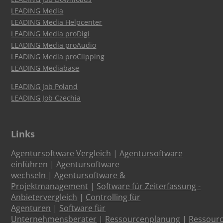
LEADING Media
LEADING Media Helpcenter
LEADING Media proDigi
LEADING Media proAudio
LEADING Media proClipping
LEADING Mediabase
LEADING Job Poland
LEADING Job Czechia
Links
Agentursoftware Vergleich
|
Agentursoftware
einführen
|
Agentursoftware
wechseln
|
Agentursoftware &
Projektmanagement
|
Software für Zeiterfassung -
Anbietervergleich
|
Controlling für
Agenturen
|
Software für
Unternehmensberater
|
Ressourcenplanung
|
Ressour