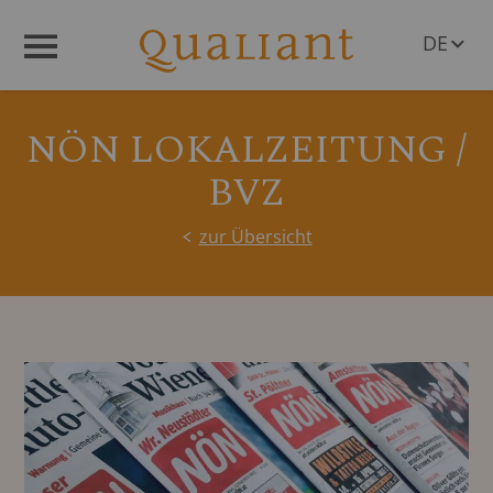
DE
Menü
EN
NÖN LOKALZEITUNG /
BVZ
zur Übersicht