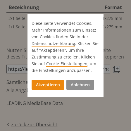
Bezeichnung
Format
2/1 Seite
414x275 mm
Diese Seite verwendet Cookies.
1/1 Seite
200x275 mm
Mehr Informationen zum Einsatz
von Cookies finden Sie in der
Datenschutz­erklärung
. Klicken Sie
Nutzen Sie diesen Button um den Link zur Seite
auf "Akzeptieren", um Ihre
dieses Titels direkt in die Zwischenablage zu kopieren
Zustimmung zu erteilen. Klicken
Sie auf
Cookie-Einstellungen
, um
die Einstellungen anzupassen.
Sämtliche Preisangaben in €
Akzeptieren
Ablehnen
Alle Angaben ohne Gewähr
LEADING MediaBase Data
zurück zur Übersicht