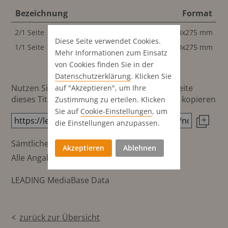
Bezeichnung
Format
2/1 Seite
414x275 mm
Diese Seite verwendet Cookies.
1/1 Seite
200x275 mm
Mehr Informationen zum Einsatz
von Cookies finden Sie in der
Datenschutz­erklärung
. Klicken Sie
Nutzen Sie diesen Button um den Link zur Seite
auf "Akzeptieren", um Ihre
dieses Titels direkt in die Zwischenablage zu kopieren
Zustimmung zu erteilen. Klicken
Sie auf
Cookie-Einstellungen
, um
die Einstellungen anzupassen.
Sämtliche Preisangaben in €
Akzeptieren
Ablehnen
Alle Angaben ohne Gewähr
LEADING MediaBase Data
zurück zur Übersicht