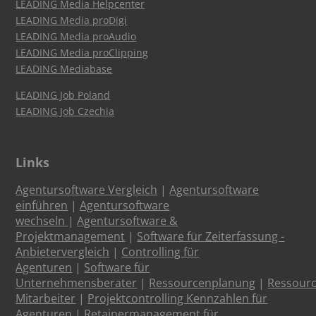
LEADING Media Helpcenter
LEADING Media proDigi
LEADING Media proAudio
LEADING Media proClipping
LEADING Mediabase
LEADING Job Poland
LEADING Job Czechia
Links
Agentursoftware Vergleich
|
Agentursoftware
einführen
|
Agentursoftware
wechseln
|
Agentursoftware &
Projektmanagement
|
Software für Zeiterfassung -
Anbietervergleich
|
Controlling für
Agenturen
|
Software für
Unternehmensberater
|
Ressourcenplanung
|
Ressour
Mitarbeiter
|
Projektcontrolling Kennzahlen für
Agenturen
|
Retainermanagement für