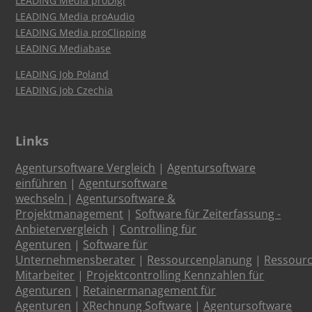
LEADING Media proDigi
LEADING Media proAudio
LEADING Media proClipping
LEADING Mediabase
LEADING Job Poland
LEADING Job Czechia
Links
Agentursoftware Vergleich
|
Agentursoftware
einführen
|
Agentursoftware
wechseln
|
Agentursoftware &
Projektmanagement
|
Software für Zeiterfassung -
Anbietervergleich
|
Controlling für
Agenturen
|
Software für
Unternehmensberater
|
Ressourcenplanung
|
Ressour
Mitarbeiter
|
Projektcontrolling Kennzahlen für
Agenturen
|
Retainermanagement für
Agenturen
|
XRechnung Software
|
Agentursoftware