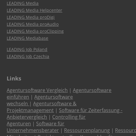
LEADING Media
LEADING Media Helpcenter
LEADING Media proDigi
LEADING Media proAudio
LEADING Media proClipping
LEADING Mediabase
LEADING Job Poland
LEADING Job Czechia
Links
Agentursoftware Vergleich
|
Agentursoftware
einführen
|
Agentursoftware
wechseln
|
Agentursoftware &
Projektmanagement
|
Software für Zeiterfassung -
Anbietervergleich
|
Controlling für
Agenturen
|
Software für
Unternehmensberater
|
Ressourcenplanung
|
Ressour