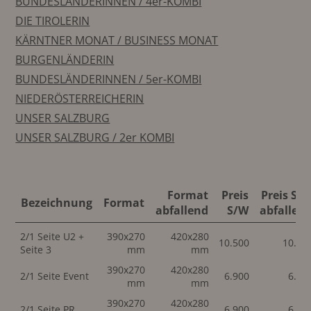
BUNDESLÄNDERINNEN / 4er-KOMBI
DIE TIROLERIN
KÄRNTNER MONAT / BUSINESS MONAT
BURGENLÄNDERIN
BUNDESLÄNDERINNEN / 5er-KOMBI
NIEDERÖSTERREICHERIN
UNSER SALZBURG
UNSER SALZBURG / 2er KOMBI
Format
Preis
Preis S/
Bezeichnung
Format
abfallend
S/W
abfallen
2/1 Seite U2 +
390x270
420x280
10.500
10.50
Seite 3
mm
mm
390x270
420x280
2/1 Seite Event
6.900
6.90
mm
mm
390x270
420x280
2/1 Seite PR
6.900
6.90