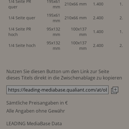
1/4 Seite PR
195x61
210x66 mm
1.400
1.40
quer
mm
195x61
1/4 Seite quer
210x66 mm
2.400
2.40
mm
1/4 Seite PR
95x132
100x137
1.400
1.40
hoch
mm
mm
95x132
100x137
1/4 Seite hoch
2.400
2.40
mm
mm
Nutzen Sie diesen Button um den Link zur Seite
dieses Titels direkt in die Zwischenablage zu kopieren
Sämtliche Preisangaben in €
Alle Angaben ohne Gewähr
LEADING MediaBase Data