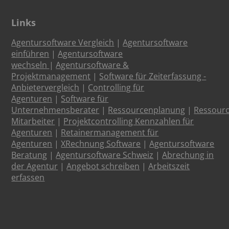
Links
Agentursoftware Vergleich
|
Agentursoftware
einführen
|
Agentursoftware
wechseln
|
Agentursoftware &
Projektmanagement
|
Software für Zeiterfassung -
Anbietervergleich
|
Controlling für
Agenturen
|
Software für
Unternehmensberater
|
Ressourcenplanung
|
Ressour
Mitarbeiter
|
Projektcontrolling Kennzahlen für
Agenturen
|
Retainermanagement für
Agenturen
|
XRechnung Software
|
Agentursoftware
Beratung
|
Agentursoftware Schweiz
|
Abrechung in
der Agentur
|
Angebot schreiben
|
Arbeitszeit
erfassen