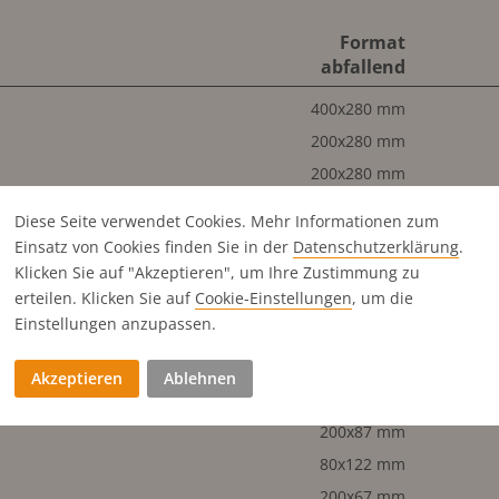
Format
abfallend
400x280 mm
200x280 mm
200x280 mm
200x280 mm
Diese Seite verwendet Cookies. Mehr Informationen zum
200x280 mm
Einsatz von Cookies finden Sie in der
Datenschutz­erklärung
.
200x280 mm
Klicken Sie auf "Akzeptieren", um Ihre Zustimmung zu
erteilen. Klicken Sie auf
Cookie-Einstellungen
, um die
100x280 mm
Einstellungen anzupassen.
200x135 mm
100x280 mm
Akzeptieren
Ablehnen
65x280 mm
200x87 mm
80x122 mm
200x67 mm