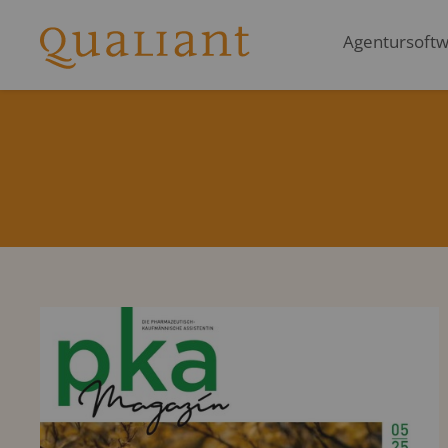
Agentursoftwa