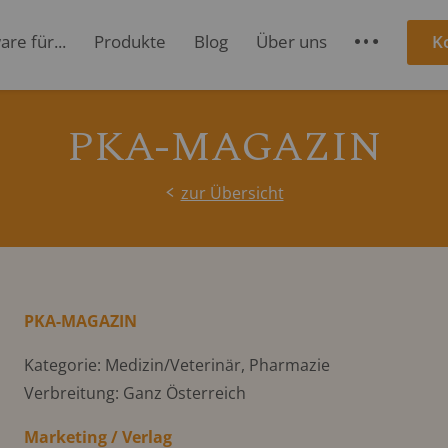
re für...
Produkte
Blog
Über uns
K
S
PKA-MAGAZIN
zur Übersicht
PKA-MAGAZIN
Kategorie: Medizin/Veterinär, Pharmazie
Verbreitung: Ganz Österreich
Marketing / Verlag