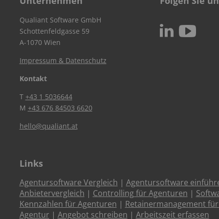
Unternehmen
Folgen Sie un
Qualiant Software GmbH
c
N
Schottenfeldgasse 59
A-1070 Wien
Impressum & Datenschutz
Kontakt
T
+43 1 5036644
M
+43 676 84503 6620
hello@qualiant.at
Links
Agentursoftware Vergleich
|
Agentursoftware einführ
Anbietervergleich
|
Controlling für Agenturen
|
Softw
Kennzahlen für Agenturen
|
Retainermanagement für
Agentur
|
Angebot schreiben
|
Arbeitszeit erfassen