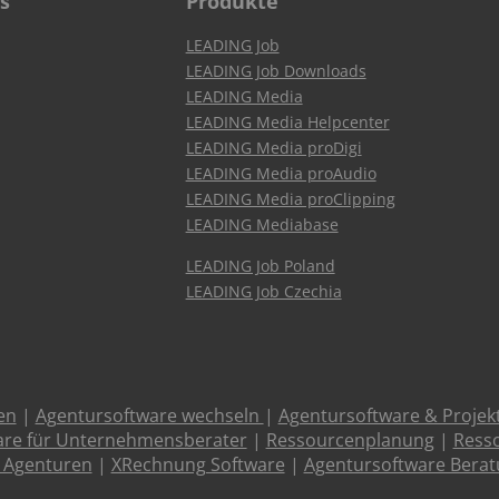
s
Produkte
LEADING Job
LEADING Job Downloads
LEADING Media
LEADING Media Helpcenter
LEADING Media proDigi
LEADING Media proAudio
LEADING Media proClipping
LEADING Mediabase
LEADING Job Poland
LEADING Job Czechia
en
|
Agentursoftware wechseln
|
Agentursoftware & Proje
are für Unternehmensberater
|
Ressourcenplanung
|
Resso
 Agenturen
|
XRechnung Software
|
Agentursoftware Bera