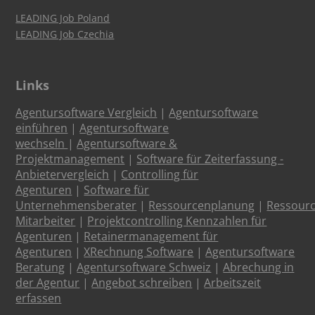
LEADING Job Poland
LEADING Job Czechia
Links
Agentursoftware Vergleich
|
Agentursoftware
einführen
|
Agentursoftware
wechseln
|
Agentursoftware &
Projektmanagement
|
Software für Zeiterfassung -
Anbietervergleich
|
Controlling für
Agenturen
|
Software für
Unternehmensberater
|
Ressourcenplanung
|
Ressour
Mitarbeiter
|
Projektcontrolling Kennzahlen für
Agenturen
|
Retainermanagement für
Agenturen
|
XRechnung Software
|
Agentursoftware
Beratung
|
Agentursoftware Schweiz
|
Abrechung in
der Agentur
|
Angebot schreiben
|
Arbeitszeit
erfassen