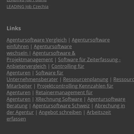
LEADING Job Czechia
Links
Agentursoftware Vergleich
|
Agentursoftware
einführen
|
Agentursoftware
wechseln
|
Agentursoftware &
Projektmanagement
|
Software für Zeiterfassung -
Anbietervergleich
|
Controlling für
Agenturen
|
Software für
Unternehmensberater
|
Ressourcenplanung
|
Ressour
Mitarbeiter
|
Projektcontrolling Kennzahlen für
Agenturen
|
Retainermanagement für
Agenturen
|
XRechnung Software
|
Agentursoftware
Beratung
|
Agentursoftware Schweiz
|
Abrechung in
der Agentur
|
Angebot schreiben
|
Arbeitszeit
erfassen