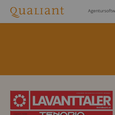
Agentursoftwa