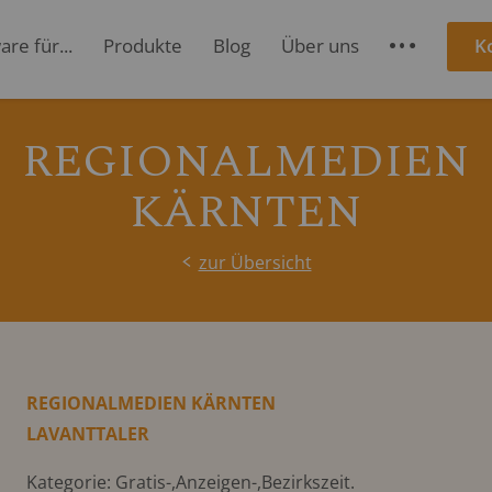
re für...
Produkte
Blog
Über uns
K
S
REGIONALMEDIEN
KÄRNTEN
zur Übersicht
REGIONALMEDIEN KÄRNTEN
LAVANTTALER
Kategorie: Gratis-,Anzeigen-,Bezirkszeit.