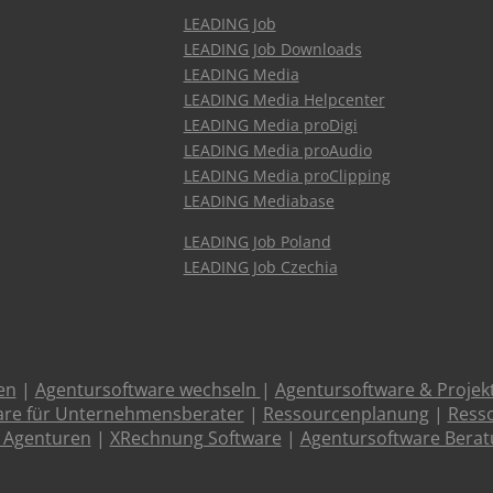
LEADING Job
LEADING Job Downloads
LEADING Media
LEADING Media Helpcenter
LEADING Media proDigi
LEADING Media proAudio
LEADING Media proClipping
LEADING Mediabase
LEADING Job Poland
LEADING Job Czechia
en
|
Agentursoftware wechseln
|
Agentursoftware & Proje
are für Unternehmensberater
|
Ressourcenplanung
|
Resso
 Agenturen
|
XRechnung Software
|
Agentursoftware Bera