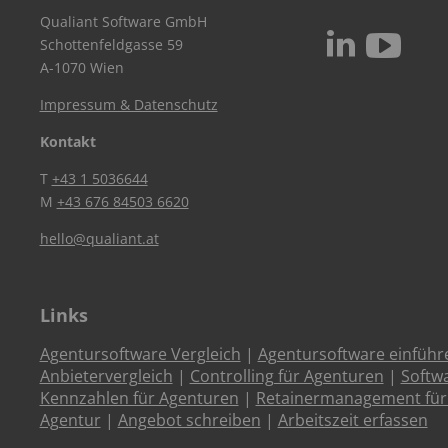
Qualiant Software GmbH
c
N
Schottenfeldgasse 59
A-1070 Wien
Impressum & Datenschutz
Kontakt
T
+43 1 5036644
M
+43 676 84503 6620
hello@qualiant.at
Links
Agentursoftware Vergleich
|
Agentursoftware einführ
Anbietervergleich
|
Controlling für Agenturen
|
Softw
Kennzahlen für Agenturen
|
Retainermanagement für
Agentur
|
Angebot schreiben
|
Arbeitszeit erfassen