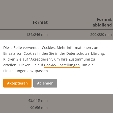
Format
Format
abfallend
184x246 mm
200x280 mm
184x119 mm
Diese Seite verwendet Cookies. Mehr Informationen zum
90x246 mm
Einsatz von Cookies finden Sie in der
Datenschutz­erklärung
.
58x246 mm
Klicken Sie auf "Akzeptieren", um Ihre Zustimmung zu
184x79 mm
erteilen. Klicken Sie auf
Cookie-Einstellungen
, um die
Einstellungen anzupassen.
184x56 mm
90x119 mm
Akzeptieren
Ablehnen
43x246 mm
90x79 mm
43x119 mm
90x56 mm