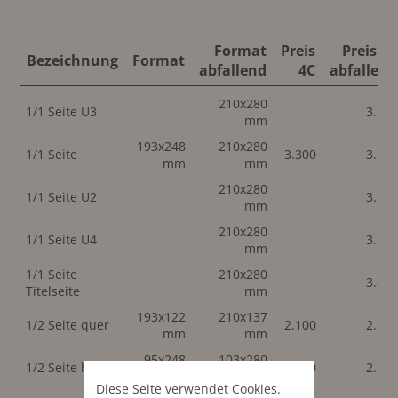
Format
Preis
Preis 4C
Bezeichnung
Format
abfallend
4C
abfallend
210x280
1/1 Seite U3
3.30
mm
193x248
210x280
1/1 Seite
3.300
3.30
mm
mm
210x280
1/1 Seite U2
3.55
mm
210x280
1/1 Seite U4
3.70
mm
1/1 Seite
210x280
3.80
Titelseite
mm
193x122
210x137
1/2 Seite quer
2.100
2.10
mm
mm
95x248
103x280
1/2 Seite hoch
2.100
2.10
mm
mm
Diese Seite verwendet Cookies.