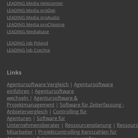
LEADING Media Helpcenter
LEADING Media proDigi
LEADING Media proAudio
LEADING Media proClipping
LEADING Mediabase
LEADING Job Poland
LEADING Job Czechia
Links
Agentursoftware Vergleich
|
Agentursoftware
einführen
|
Agentursoftware
wechseln
|
Agentursoftware &
Projektmanagement
|
Software für Zeiterfassung -
Anbietervergleich
|
Controlling für
Agenturen
|
Software für
Unternehmensberater
|
Ressourcenplanung
|
Ressour
Mitarbeiter
|
Projektcontrolling Kennzahlen für