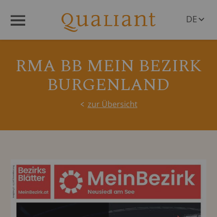
DE
Menü
EN
RMA BB MEIN BEZIRK
BURGENLAND
zur Übersicht