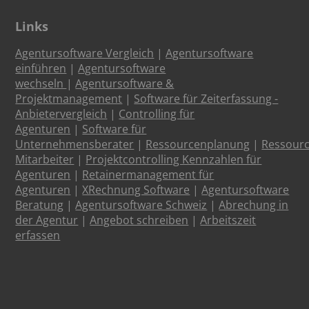
Links
Agentursoftware Vergleich
|
Agentursoftware
einführen
|
Agentursoftware
wechseln
|
Agentursoftware &
Projektmanagement
|
Software für Zeiterfassung -
Anbietervergleich
|
Controlling für
Agenturen
|
Software für
Unternehmensberater
|
Ressourcenplanung
|
Ressour
Mitarbeiter
|
Projektcontrolling Kennzahlen für
Agenturen
|
Retainermanagement für
Agenturen
|
XRechnung Software
|
Agentursoftware
Beratung
|
Agentursoftware Schweiz
|
Abrechung in
der Agentur
|
Angebot schreiben
|
Arbeitszeit
erfassen