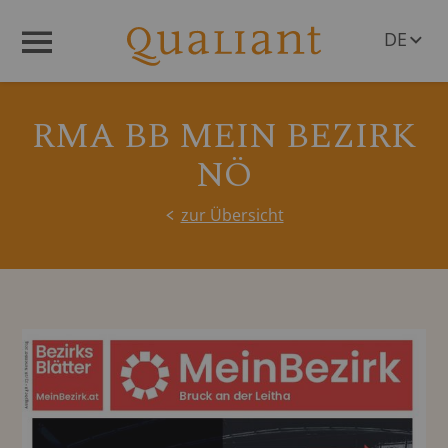
DE
Menü
EN
RMA BB MEIN BEZIRK
NÖ
zur Übersicht