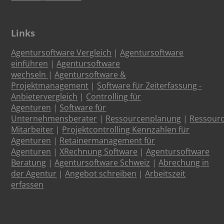
Links
Agentursoftware Vergleich
|
Agentursoftware
einführen
|
Agentursoftware
wechseln
|
Agentursoftware &
Projektmanagement
|
Software für Zeiterfassung -
Anbietervergleich
|
Controlling für
Agenturen
|
Software für
Unternehmensberater
|
Ressourcenplanung
|
Ressour
Mitarbeiter
|
Projektcontrolling Kennzahlen für
Agenturen
|
Retainermanagement für
Agenturen
|
XRechnung Software
|
Agentursoftware
Beratung
|
Agentursoftware Schweiz
|
Abrechung in
der Agentur
|
Angebot schreiben
|
Arbeitszeit
erfassen