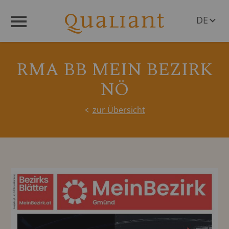
DE
Menü
EN
RMA BB MEIN BEZIRK
NÖ
zur Übersicht