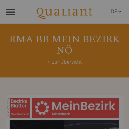
DE
Menü
EN
RMA BB MEIN BEZIRK
NÖ
zur Übersicht