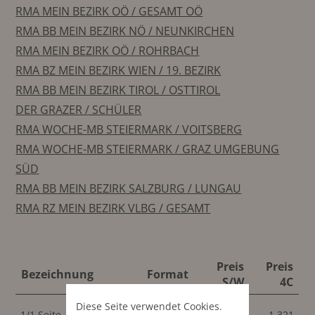
RMA MEIN BEZIRK OÖ / GESAMT OÖ
RMA BB MEIN BEZIRK NÖ / NEUNKIRCHEN
RMA MEIN BEZIRK OÖ / ROHRBACH
RMA BZ MEIN BEZIRK WIEN / 19. BEZIRK
RMA BB MEIN BEZIRK TIROL / OSTTIROL
DER GRAZER / SCHÜLER
RMA WOCHE-MB STEIERMARK / VOITSBERG
RMA WOCHE-MB STEIERMARK / GRAZ UMGEBUNG
SÜD
RMA BB MEIN BEZIRK SALZBURG / LUNGAU
RMA RZ MEIN BEZIRK VLBG / GESAMT
Preis
Preis
Bezeichnung
Format
S/W
4C
Diese Seite verwendet Cookies.
200x260
1/1 Seite
1.321
1.321