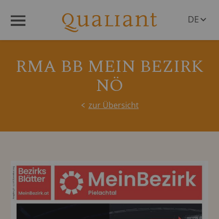
DE
Menü
EN
RMA BB MEIN BEZIRK
NÖ
zur Übersicht