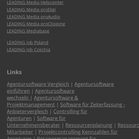
LEADING Media Helpcenter
LEADING Media proDigi
LEADING Media proAudio
LEADING Media proClipping
LEADING Mediabase
LEADING Job Poland
LEADING Job Czechia
Links
Agentursoftware Vergleich
|
Agentursoftware
einführen
|
Agentursoftware
wechseln
|
Agentursoftware &
Projektmanagement
|
Software für Zeiterfassung -
Anbietervergleich
|
Controlling für
Agenturen
|
Software für
Unternehmensberater
|
Ressourcenplanung
|
Ressour
Mitarbeiter
|
Projektcontrolling Kennzahlen für
Agenturen
|
Retainermanagement für