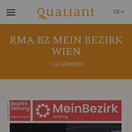
DE
Menü
EN
RMA BZ MEIN BEZIRK
WIEN
zur Übersicht