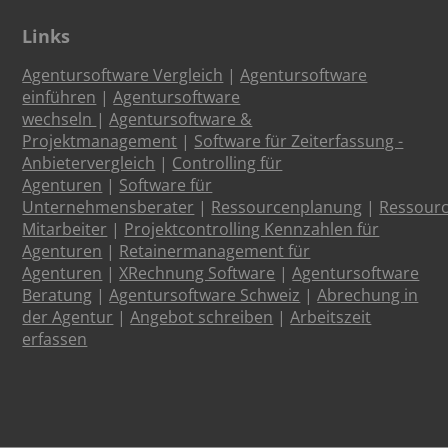
Links
Agentursoftware Vergleich
|
Agentursoftware
einführen
|
Agentursoftware
wechseln
|
Agentursoftware &
Projektmanagement
|
Software für Zeiterfassung -
Anbietervergleich
|
Controlling für
Agenturen
|
Software für
Unternehmensberater
|
Ressourcenplanung
|
Ressour
Mitarbeiter
|
Projektcontrolling Kennzahlen für
Agenturen
|
Retainermanagement für
Agenturen
|
XRechnung Software
|
Agentursoftware
Beratung
|
Agentursoftware Schweiz
|
Abrechung in
der Agentur
|
Angebot schreiben
|
Arbeitszeit
erfassen