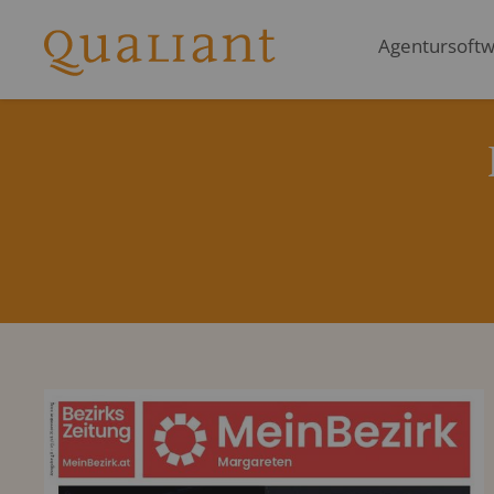
Agentursoftwa