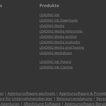
s
Produkte
LEADING Job
LEADING Job Downloads
LEADING Media
LEADING Media Helpcenter
LEADING Media proDigi
LEADING Media proAudio
LEADING Media proClipping
LEADING Mediabase
LEADING Job Poland
LEADING Job Czechia
en
|
Agentursoftware wechseln
|
Agentursoftware & Proje
are für Unternehmensberater
|
Ressourcenplanung
|
Resso
 Agenturen
|
XRechnung Software
|
Agentursoftware Bera