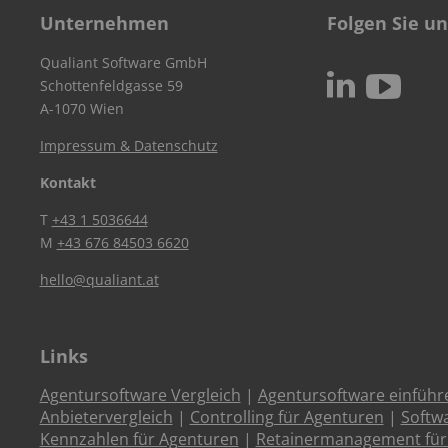
Unternehmen
Folgen Sie un
Qualiant Software GmbH
c
N
Schottenfeldgasse 59
A-1070 Wien
Impressum & Datenschutz
Kontakt
T
+43 1 5036644
M
+43 676 84503 6620
hello@qualiant.at
Links
Agentursoftware Vergleich
|
Agentursoftware einführ
Anbietervergleich
|
Controlling für Agenturen
|
Softw
Kennzahlen für Agenturen
|
Retainermanagement für