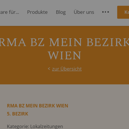
re für...
Produkte
Blog
Über uns
K
S
RMA BZ MEIN BEZIR
WIEN
zur Übersicht
RMA BZ MEIN BEZIRK WIEN
5. BEZIRK
Kategorie: Lokalzeitungen