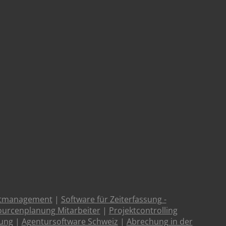
ktmanagement
|
Software für Zeiterfassung -
urcenplanung Mitarbeiter
|
Projektcontrolling
tung
|
Agentursoftware Schweiz
|
Abrechung in der