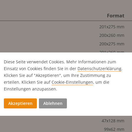
Format
201x275 mm
200x260 mm
200x275 mm
201x260 mm
200x128 mm
Diese Seite verwendet Cookies. Mehr Informationen zum
Einsatz von Cookies finden Sie in der
Datenschutz­erklärung
.
99x260 mm
Klicken Sie auf "Akzeptieren", um Ihre Zustimmung zu
98x260 mm
erteilen. Klicken Sie auf
Cookie-Einstellungen
, um die
200x62 mm
Einstellungen anzupassen.
98x128 mm
Akzeptieren
Ablehnen
99x128 mm
98x62 mm
47x128 mm
99x62 mm