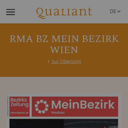
DE
Menü
EN
RMA BZ MEIN BEZIRK
WIEN
zur Übersicht