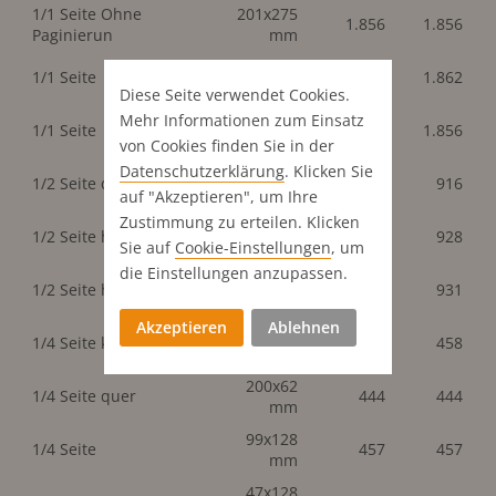
1/1 Seite Ohne
201x275
1.856
1.856
Paginierun
mm
200x260
1/1 Seite
1.862
1.862
mm
Diese Seite verwendet Cookies.
Mehr Informationen zum Einsatz
201x260
1/1 Seite
1.856
1.856
mm
von Cookies finden Sie in der
Datenschutz­erklärung
. Klicken Sie
200x128
1/2 Seite quer
916
916
mm
auf "Akzeptieren", um Ihre
Zustimmung zu erteilen. Klicken
99x260
1/2 Seite hoch
928
928
Sie auf
Cookie-Einstellungen
, um
mm
die Einstellungen anzupassen.
98x260
1/2 Seite hoch
931
931
mm
Akzeptieren
Ablehnen
98x128
1/4 Seite klassisch
458
458
mm
200x62
1/4 Seite quer
444
444
mm
99x128
1/4 Seite
457
457
mm
47x128