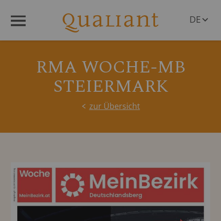
DE
Menü
EN
RMA WOCHE-MB
STEIERMARK
zur Übersicht