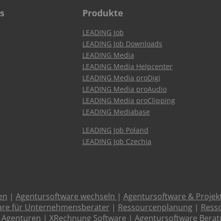
s
Produkte
LEADING Job
LEADING Job Downloads
LEADING Media
LEADING Media Helpcenter
LEADING Media proDigi
LEADING Media proAudio
LEADING Media proClipping
LEADING Mediabase
LEADING Job Poland
LEADING Job Czechia
en
|
Agentursoftware wechseln
|
Agentursoftware & Proje
are für Unternehmensberater
|
Ressourcenplanung
|
Resso
 Agenturen
|
XRechnung Software
|
Agentursoftware Bera