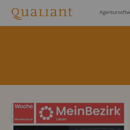
Agentursoftwa