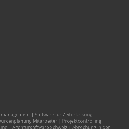
ktmanagement
|
Software für Zeiterfassung -
urcenplanung Mitarbeiter
|
Projektcontrolling
tung
|
Agentursoftware Schweiz
|
Abrechung in der