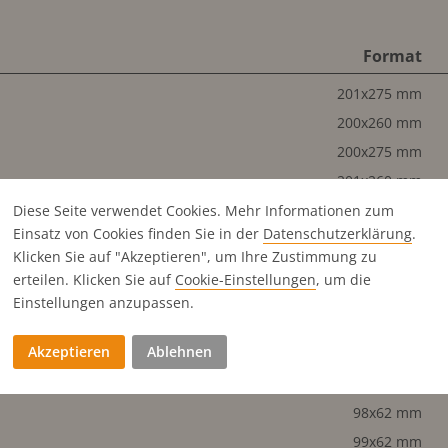
Format
201x275 mm
200x260 mm
200x275 mm
201x260 mm
98x260 mm
Diese Seite verwendet Cookies. Mehr Informationen zum
Einsatz von Cookies finden Sie in der
Datenschutz­erklärung
.
99x260 mm
Klicken Sie auf "Akzeptieren", um Ihre Zustimmung zu
200x128 mm
erteilen. Klicken Sie auf
Cookie-Einstellungen
, um die
98x128 mm
Einstellungen anzupassen.
99x128 mm
Akzeptieren
Ablehnen
200x62 mm
47x128 mm
98x62 mm
99x62 mm