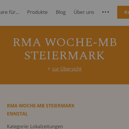
re für...
Produkte
Blog
Über uns
K
S
RMA WOCHE-MB
STEIERMARK
zur Übersicht
RMA WOCHE-MB STEIERMARK
ENNSTAL
Kategorie: Lokalzeitungen