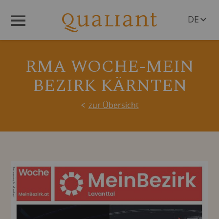
DE
Menü
EN
RMA WOCHE-MEIN
BEZIRK KÄRNTEN
zur Übersicht