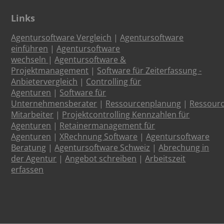
Links
Agentursoftware Vergleich
|
Agentursoftware
einführen
|
Agentursoftware
wechseln
|
Agentursoftware &
Projektmanagement
|
Software für Zeiterfassung -
Anbietervergleich
|
Controlling für
Agenturen
|
Software für
Unternehmensberater
|
Ressourcenplanung
|
Ressour
Mitarbeiter
|
Projektcontrolling Kennzahlen für
Agenturen
|
Retainermanagement für
Agenturen
|
XRechnung Software
|
Agentursoftware
Beratung
|
Agentursoftware Schweiz
|
Abrechung in
der Agentur
|
Angebot schreiben
|
Arbeitszeit
erfassen