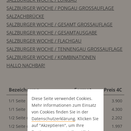
SALZBURGER WOCHE / LUNGAU
SALZBURGER WOCHE / PONGAU GROSSAUFLAGE
SALZACHBRÜCKE
SALZBURGER WOCHE / GESAMT GROSSAUFLAGE
SALZBURGER WOCHE / GESAMTAUSGABE
SALZBURGER WOCHE / FLACHGAU
SALZBURGER WOCHE / TENNENGAU GROSSAUFLAGE
SALZBURGER WOCHE / KOMBINATIONEN
HALLO NACHBAR!
Bezeichnung
Format
Preis 4C
Diese Seite verwendet Cookies.
1/1 Seite
200x267 mm
3.900
Mehr Informationen zum Einsatz
1/1 Seite
200x267 mm
4.300
von Cookies finden Sie in der
1/2 Seite quer
200x128 mm
2.202
Datenschutz­erklärung
. Klicken Sie
auf "Akzeptieren", um Ihre
1/2 Seite quer
200x128 mm
1.997