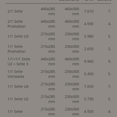
445x285
460x300
2/1 Seite
7.610
7.61
mm
mm
2/1 Seite
445x285
460x300
4.930
4.93
Promotion
mm
mm
215x285
230x300
1/1 Seite U3
5.980
5.98
mm
mm
1/1 Seite
215x285
230x300
2.650
2.65
Promotion
mm
mm
1/1+1/1 Seite
445x285
460x300
9.960
9.96
U2 + Seite 3
mm
mm
1/1 Seite
215x285
230x300
5.450
5.45
Introseite
mm
mm
215x285
230x300
1/1 Seite U4
7.650
7.65
mm
mm
215x285
230x300
1/1 Seite U2
5.730
5.73
mm
mm
215x285
230x300
1/1 Seite
4.930
4.93
mm
mm