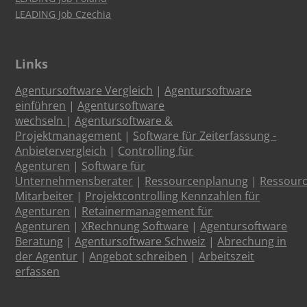
LEADING Job Czechia
Links
Agentursoftware Vergleich
|
Agentursoftware
einführen
|
Agentursoftware
wechseln
|
Agentursoftware &
Projektmanagement
|
Software für Zeiterfassung -
Anbietervergleich
|
Controlling für
Agenturen
|
Software für
Unternehmensberater
|
Ressourcenplanung
|
Ressour
Mitarbeiter
|
Projektcontrolling Kennzahlen für
Agenturen
|
Retainermanagement für
Agenturen
|
XRechnung Software
|
Agentursoftware
Beratung
|
Agentursoftware Schweiz
|
Abrechung in
der Agentur
|
Angebot schreiben
|
Arbeitszeit
erfassen