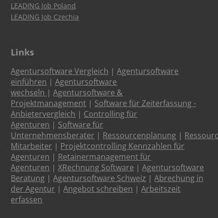
LEADING Job Poland
LEADING Job Czechia
Links
Agentursoftware Vergleich
|
Agentursoftware
einführen
|
Agentursoftware
wechseln
|
Agentursoftware &
Projektmanagement
|
Software für Zeiterfassung -
Anbietervergleich
|
Controlling für
Agenturen
|
Software für
Unternehmensberater
|
Ressourcenplanung
|
Ressour
Mitarbeiter
|
Projektcontrolling Kennzahlen für
Agenturen
|
Retainermanagement für
Agenturen
|
XRechnung Software
|
Agentursoftware
Beratung
|
Agentursoftware Schweiz
|
Abrechung in
der Agentur
|
Angebot schreiben
|
Arbeitszeit
erfassen