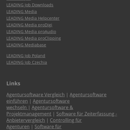
LEADING Job Downloads
LEADING Media
LEADING Media Helpcenter
LEADING Media proDigi
LEADING Media proAudio
LEADING Media proClipping
LEADING Mediabase
LEADING Job Poland
LEADING Job Czechia
Links
Agentursoftware Vergleich
|
Agentursoftware
einführen
|
Agentursoftware
wechseln
|
Agentursoftware &
Projektmanagement
|
Software für Zeiterfassung -
Anbietervergleich
|
Controlling für
Agenturen
|
Software für