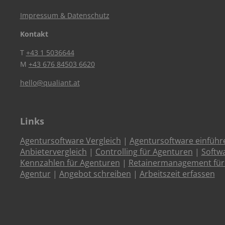
Impressum & Datenschutz
Kontakt
T
+43 1 5036644
M
+43 676 84503 6620
hello@qualiant.at
Links
Agentursoftware Vergleich
|
Agentursoftware einführ
Anbietervergleich
|
Controlling für Agenturen
|
Softw
Kennzahlen für Agenturen
|
Retainermanagement für
Agentur
|
Angebot schreiben
|
Arbeitszeit erfassen