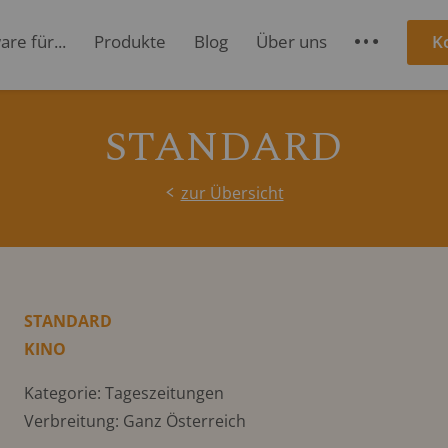
re für...
Produkte
Blog
Über uns
K
S
STANDARD
zur Übersicht
STANDARD
KINO
Kategorie: Tageszeitungen
Verbreitung: Ganz Österreich