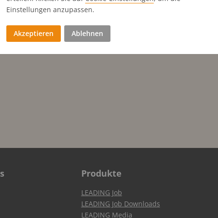
Einstellungen anzupassen.
Akzeptieren
Ablehnen
s
Produkte
LEADING Job
LEADING Job Downloads
LEADING Media