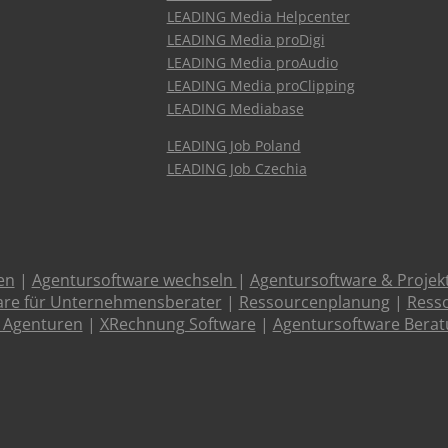
LEADING Media Helpcenter
LEADING Media proDigi
LEADING Media proAudio
LEADING Media proClipping
LEADING Mediabase
LEADING Job Poland
LEADING Job Czechia
en
|
Agentursoftware wechseln
|
Agentursoftware & Proje
are für Unternehmensberater
|
Ressourcenplanung
|
Resso
 Agenturen
|
XRechnung Software
|
Agentursoftware Bera