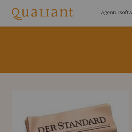
Agentursoftwa