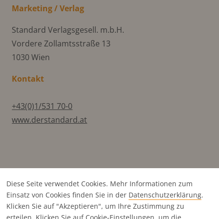
Marketing / Verlag
Standard Verlagsgesell. m.b.H.
Vordere Zollamtsstraße 13
1030 Wien
Kontakt
+43(0)1/531 70-0
www.derstandard.at
Diese Seite verwendet Cookies. Mehr Informationen zum
Einsatz von Cookies finden Sie in der
Datenschutz­erklärung
.
Klicken Sie auf "Akzeptieren", um Ihre Zustimmung zu
Titels direkt in die Zwischenablage zu kopieren
erteilen. Klicken Sie auf
Cookie-Einstellungen
, um die