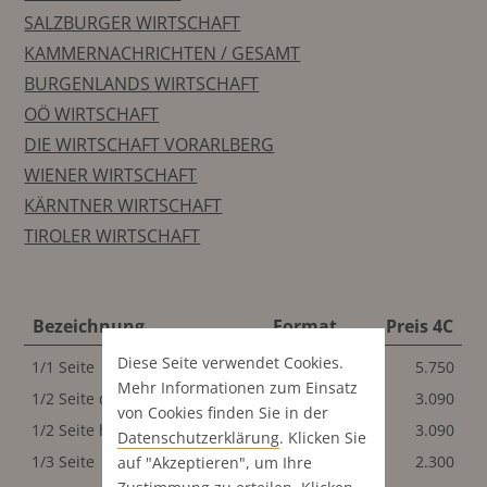
SALZBURGER WIRTSCHAFT
KAMMERNACHRICHTEN / GESAMT
BURGENLANDS WIRTSCHAFT
OÖ WIRTSCHAFT
DIE WIRTSCHAFT VORARLBERG
WIENER WIRTSCHAFT
KÄRNTNER WIRTSCHAFT
TIROLER WIRTSCHAFT
Bezeichnung
Format
Preis 4C
Diese Seite verwendet Cookies.
1/1 Seite
200x260 mm
5.750
Mehr Informationen zum Einsatz
1/2 Seite quer
200x128 mm
3.090
von Cookies finden Sie in der
1/2 Seite hoch
98x260 mm
3.090
Datenschutz­erklärung
. Klicken Sie
1/3 Seite
200x85 mm
2.300
auf "Akzeptieren", um Ihre