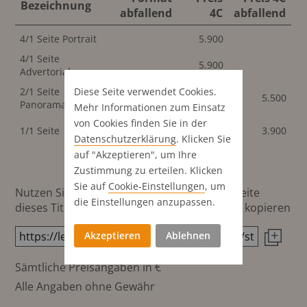
Bezeichnung
abfallend
4C
abfallend
4/1 Seite Portrait
5.900
4/1 Seite
5.900
Advertorial
2/1 Seite
426x305
Diese Seite verwendet Cookies.
5.500
Panorama
mm
Mehr Informationen zum Einsatz
von Cookies finden Sie in der
213x305
1/1 Seite
3.900
mm
Datenschutz­erklärung
. Klicken Sie
auf "Akzeptieren", um Ihre
Zustimmung zu erteilen. Klicken
Sie auf
Cookie-Einstellungen
, um
Nutzen Sie diesen Button um den Link zur Seite
die Einstellungen anzupassen.
dieses Titels direkt in die Zwischenablage zu kopieren
Akzeptieren
Ablehnen
Sämtliche Preisangaben in €
Alle Angaben ohne Gewähr