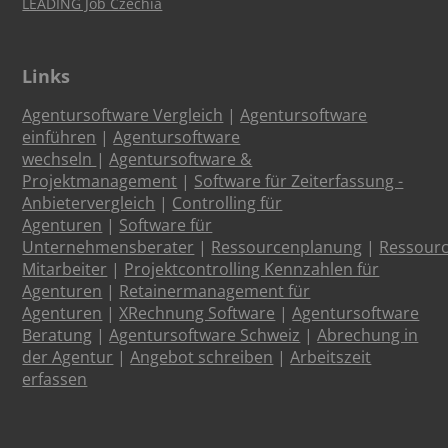
LEADING Job Czechia
Links
Agentursoftware Vergleich
|
Agentursoftware
einführen
|
Agentursoftware
wechseln
|
Agentursoftware &
Projektmanagement
|
Software für Zeiterfassung -
Anbietervergleich
|
Controlling für
Agenturen
|
Software für
Unternehmensberater
|
Ressourcenplanung
|
Ressour
Mitarbeiter
|
Projektcontrolling Kennzahlen für
Agenturen
|
Retainermanagement für
Agenturen
|
XRechnung Software
|
Agentursoftware
Beratung
|
Agentursoftware Schweiz
|
Abrechung in
der Agentur
|
Angebot schreiben
|
Arbeitszeit
erfassen