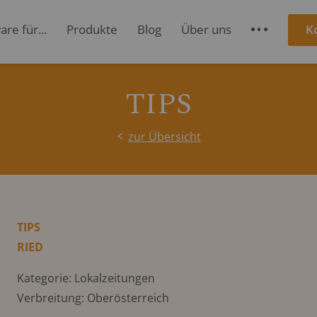
re für...
Produkte
Blog
Über uns
K
S
TIPS
zur Übersicht
TIPS
RIED
Kategorie: Lokalzeitungen
Verbreitung: Oberösterreich