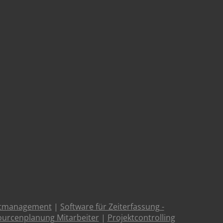
ktmanagement
|
Software für Zeiterfassung -
urcenplanung Mitarbeiter
|
Projektcontrolling