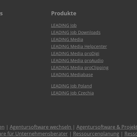
s
Produkte
LEADING Job
LEADING Job Downloads
LEADING Media
LEADING Media Helpcenter
LEADING Media proDigi
LEADING Media proAudio
LEADING Media proClipping
LEADING Mediabase
LEADING Job Poland
LEADING Job Czechia
en
|
Agentursoftware wechseln
|
Agentursoftware & Proje
are für Unternehmensberater
|
Ressourcenplanung
|
Resso