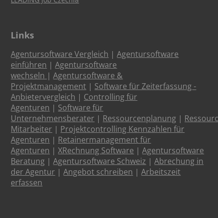
Links
Agentursoftware Vergleich
|
Agentursoftware
einführen
|
Agentursoftware
wechseln
|
Agentursoftware &
Projektmanagement
|
Software für Zeiterfassung -
Anbietervergleich
|
Controlling für
Agenturen
|
Software für
Unternehmensberater
|
Ressourcenplanung
|
Ressour
Mitarbeiter
|
Projektcontrolling Kennzahlen für
Agenturen
|
Retainermanagement für
Agenturen
|
XRechnung Software
|
Agentursoftware
Beratung
|
Agentursoftware Schweiz
|
Abrechung in
der Agentur
|
Angebot schreiben
|
Arbeitszeit
erfassen