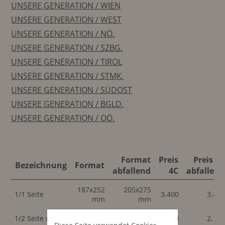
UNSERE GENERATION / WIEN
UNSERE GENERATION / WEST
UNSERE GENERATION / NÖ.
UNSERE GENERATION / SZBG.
UNSERE GENERATION / TIROL
UNSERE GENERATION / STMK.
UNSERE GENERATION / SÜDOST
UNSERE GENERATION / BGLD.
UNSERE GENERATION / OÖ.
Format
Preis
Preis 4C
Bezeichnung
Format
abfallend
4C
abfallend
187x252
205x275
1/1 Seite
3.400
3.40
mm
mm
187x122
205x133
1/2 Seite quer
2.150
2.15
mm
mm