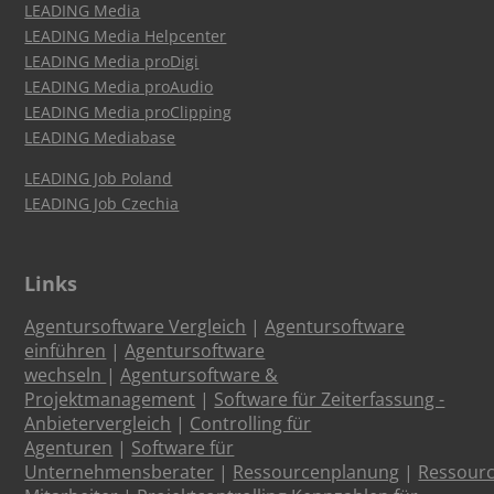
LEADING Media
LEADING Media Helpcenter
LEADING Media proDigi
LEADING Media proAudio
LEADING Media proClipping
LEADING Mediabase
LEADING Job Poland
LEADING Job Czechia
Links
Agentursoftware Vergleich
|
Agentursoftware
einführen
|
Agentursoftware
wechseln
|
Agentursoftware &
Projektmanagement
|
Software für Zeiterfassung -
Anbietervergleich
|
Controlling für
Agenturen
|
Software für
Unternehmensberater
|
Ressourcenplanung
|
Ressour