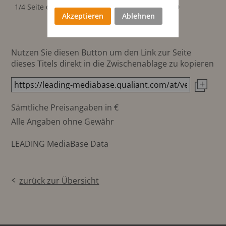
180x60
1/4 Seite quer
350
mm
Akzeptieren
Ablehnen
Nutzen Sie diesen Button um den Link zur Seite
dieses Titels direkt in die Zwischenablage zu kopieren
Sämtliche Preisangaben in €
Alle Angaben ohne Gewähr
LEADING MediaBase Data
zurück zur Übersicht