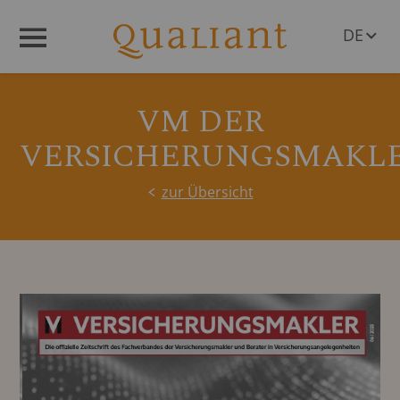
DE
Menü
EN
VM DER
VERSICHERUNGSMAKL
zur Übersicht