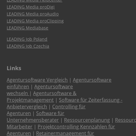
LEADING Media proDigi
LEADING Media proAudio
LEADING Media proClipping
LEADING Mediabase
LEADING Job Poland
LEADING Job Czechia
Links
Agentursoftware Vergleich
|
Agentursoftware
einführen
|
Agentursoftware
wechseln
|
Agentursoftware &
Projektmanagement
|
Software für Zeiterfassung -
Anbietervergleich
|
Controlling für
Agenturen
|
Software für
Unternehmensberater
|
Ressourcenplanung
|
Ressour
Mitarbeiter
|
Projektcontrolling Kennzahlen für
Agenturen
|
Retainermanagement für