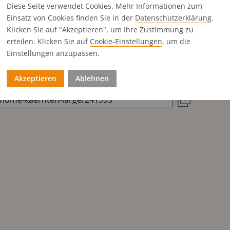
Diese Seite verwendet Cookies. Mehr Informationen zum
x123 mm
198x138 mm
1.818
Einsatz von Cookies finden Sie in der
Datenschutz­erklärung
.
x250 mm
96x280 mm
1.818
Klicken Sie auf "Akzeptieren", um Ihre Zustimmung zu
x123 mm
1.022
erteilen. Klicken Sie auf
Cookie-Einstellungen
, um die
Einstellungen anzupassen.
Titels direkt in die Zwischenablage zu kopieren
Akzeptieren
Ablehnen