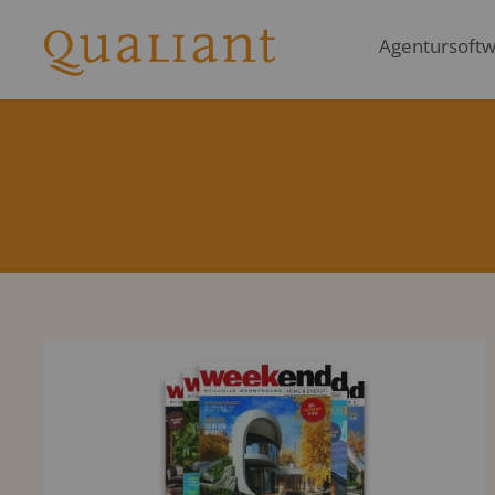
Agentursoftwa