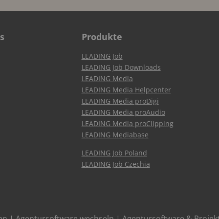
s
Produkte
LEADING Job
LEADING Job Downloads
LEADING Media
LEADING Media Helpcenter
LEADING Media proDigi
LEADING Media proAudio
LEADING Media proClipping
LEADING Mediabase
LEADING Job Poland
LEADING Job Czechia
en
|
Agentursoftware wechseln
|
Agentursoftware & Proje