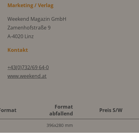
Marketing / Verlag
Weekend Magazin GmbH
Zamenhofstraße 9
A-4020 Linz
Kontakt
+43(0)732/69 64-0
www.weekend.at
Format
Format
Preis S/W
abfallend
396x280 mm
x250 mm
198x280 mm
2.794