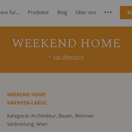
re für...
Produkte
Blog
Über uns
K
S
WEEKEND HOME
zur Übersicht
WEEKEND HOME
KÄRNTEN-LARGE
Kategorie: Architektur, Bauen, Wohnen
Verbreitung: Wien