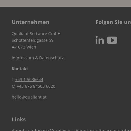
Unternehmen
Folgen Sie un
Qualiant Software GmbH
c
N
Schottenfeldgasse 59
A-1070 Wien
Impressum & Datenschutz
Kontakt
T
+43 1 5036644
M
+43 676 84503 6620
hello@qualiant.at
Links
Agentursoftware Vergleich
|
Agentursoftware einführ