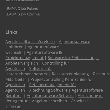
LEADING Job Poland
LEADING Job Czechia
Links
Agentursoftware Vergleich
|
Agentursoftware
einführen
|
Agentursoftware
wechseln
|
Agentursoftware &
Projektmanagement
|
Software für Zeiterfassung -
Anbietervergleich
|
Controlling für
Agenturen
|
Software für
Unternehmensberater
|
Ressourcenplanung
|
Ressour
Mitarbeiter
|
Projektcontrolling Kennzahlen für
Agenturen
|
Retainermanagement für
Agenturen
|
XRechnung Software
|
Agentursoftware
Beratung
|
Agentursoftware Schweiz
|
Abrechung in
der Agentur
|
Angebot schreiben
|
Arbeitszeit
erfassen