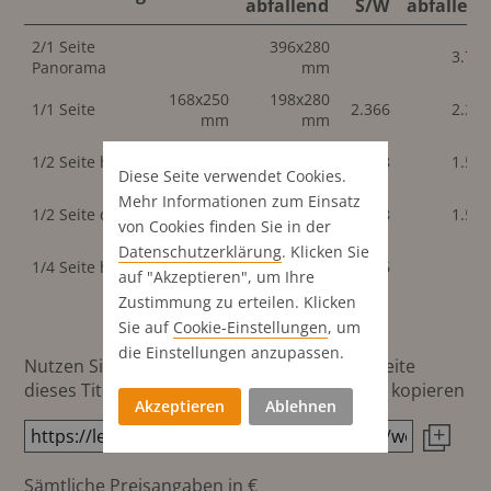
abfallend
S/W
abfallend
2/1 Seite
396x280
3.78
Panorama
mm
168x250
198x280
1/1 Seite
2.366
2.36
mm
mm
82x250
1/2 Seite hoch
96x280 mm
1.538
1.53
mm
Diese Seite verwendet Cookies.
Mehr Informationen zum Einsatz
168x123
198x138
1/2 Seite quer
1.538
1.53
mm
mm
von Cookies finden Sie in der
Datenschutz­erklärung
. Klicken Sie
82x123
1/4 Seite hoch
866
auf "Akzeptieren", um Ihre
mm
Zustimmung zu erteilen. Klicken
Sie auf
Cookie-Einstellungen
, um
die Einstellungen anzupassen.
Nutzen Sie diesen Button um den Link zur Seite
dieses Titels direkt in die Zwischenablage zu kopieren
Akzeptieren
Ablehnen
Sämtliche Preisangaben in €