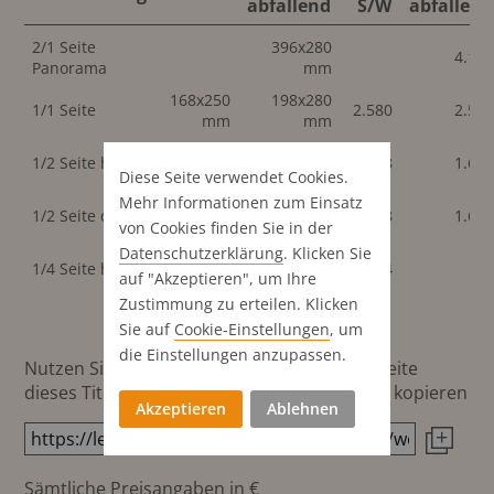
abfallend
S/W
abfallend
2/1 Seite
396x280
4.12
Panorama
mm
168x250
198x280
1/1 Seite
2.580
2.58
mm
mm
82x250
1/2 Seite hoch
96x280 mm
1.678
1.61
mm
Diese Seite verwendet Cookies.
Mehr Informationen zum Einsatz
168x123
198x138
1/2 Seite quer
1.678
1.67
mm
mm
von Cookies finden Sie in der
Datenschutz­erklärung
. Klicken Sie
82x123
1/4 Seite hoch
944
auf "Akzeptieren", um Ihre
mm
Zustimmung zu erteilen. Klicken
Sie auf
Cookie-Einstellungen
, um
die Einstellungen anzupassen.
Nutzen Sie diesen Button um den Link zur Seite
dieses Titels direkt in die Zwischenablage zu kopieren
Akzeptieren
Ablehnen
Sämtliche Preisangaben in €