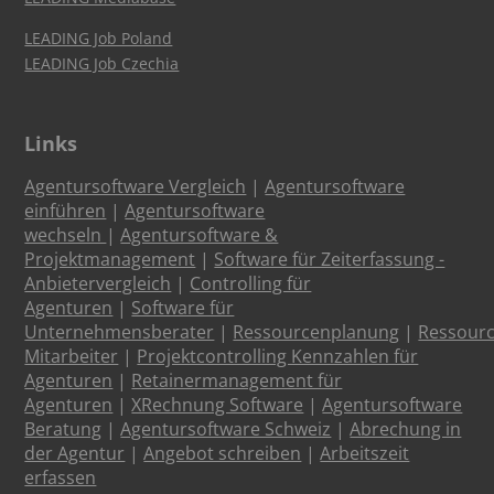
LEADING Job Poland
LEADING Job Czechia
Links
Agentursoftware Vergleich
|
Agentursoftware
einführen
|
Agentursoftware
wechseln
|
Agentursoftware &
Projektmanagement
|
Software für Zeiterfassung -
Anbietervergleich
|
Controlling für
Agenturen
|
Software für
Unternehmensberater
|
Ressourcenplanung
|
Ressour
Mitarbeiter
|
Projektcontrolling Kennzahlen für
Agenturen
|
Retainermanagement für
Agenturen
|
XRechnung Software
|
Agentursoftware
Beratung
|
Agentursoftware Schweiz
|
Abrechung in
der Agentur
|
Angebot schreiben
|
Arbeitszeit
erfassen