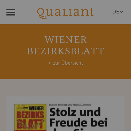
DE
Menü
EN
WIENER
BEZIRKSBLATT
zur Übersicht