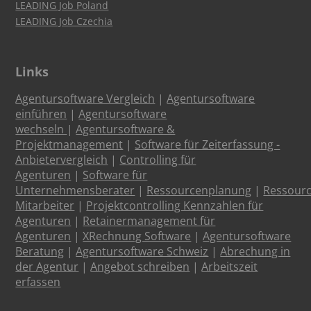
LEADING Job Poland
LEADING Job Czechia
Links
Agentursoftware Vergleich
|
Agentursoftware
einführen
|
Agentursoftware
wechseln
|
Agentursoftware &
Projektmanagement
|
Software für Zeiterfassung -
Anbietervergleich
|
Controlling für
Agenturen
|
Software für
Unternehmensberater
|
Ressourcenplanung
|
Ressour
Mitarbeiter
|
Projektcontrolling Kennzahlen für
Agenturen
|
Retainermanagement für
Agenturen
|
XRechnung Software
|
Agentursoftware
Beratung
|
Agentursoftware Schweiz
|
Abrechung in
der Agentur
|
Angebot schreiben
|
Arbeitszeit
erfassen