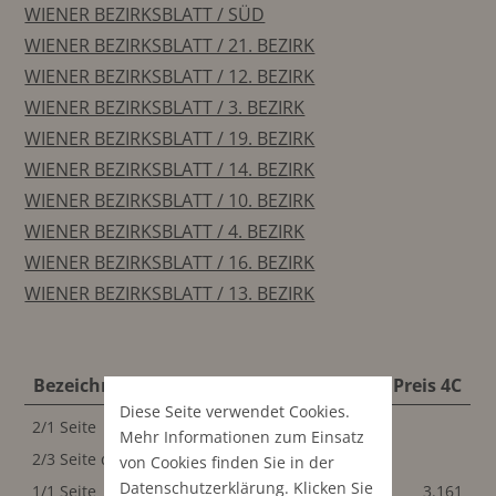
WIENER BEZIRKSBLATT / SÜD
WIENER BEZIRKSBLATT / 21. BEZIRK
WIENER BEZIRKSBLATT / 12. BEZIRK
WIENER BEZIRKSBLATT / 3. BEZIRK
WIENER BEZIRKSBLATT / 19. BEZIRK
WIENER BEZIRKSBLATT / 14. BEZIRK
WIENER BEZIRKSBLATT / 10. BEZIRK
WIENER BEZIRKSBLATT / 4. BEZIRK
WIENER BEZIRKSBLATT / 16. BEZIRK
WIENER BEZIRKSBLATT / 13. BEZIRK
Bezeichnung
Format
Preis S/W
Preis 4C
Diese Seite verwendet Cookies.
2/1 Seite
420x270 mm
Mehr Informationen zum Einsatz
2/3 Seite quer
200x160 mm
von Cookies finden Sie in der
Datenschutz­erklärung
. Klicken Sie
1/1 Seite
200x270 mm
3.161
3.161