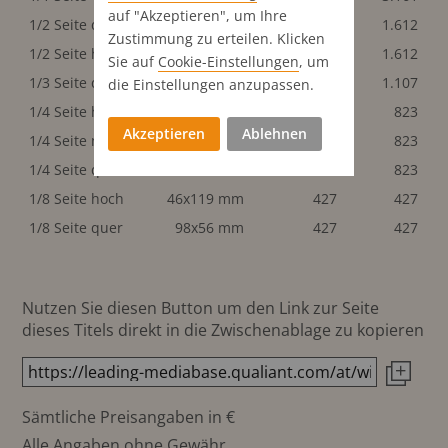
auf "Akzeptieren", um Ihre
1/2 Seite quer
200x119 mm
1.612
1.612
Zustimmung zu erteilen. Klicken
1/2 Seite hoch
98x246 mm
1.612
1.612
Sie auf
Cookie-Einstellungen
, um
1/3 Seite quer
200x78 mm
1.107
1.107
die Einstellungen anzupassen.
1/4 Seite hoch
46x246 mm
823
823
Akzeptieren
Ablehnen
1/4 Seite normal
98x119 mm
823
823
1/4 Seite quer
200x56 mm
823
823
1/8 Seite hoch
46x119 mm
427
427
1/8 Seite quer
98x56 mm
427
427
Nutzen Sie diesen Button um den Link zur Seite
dieses Titels direkt in die Zwischenablage zu kopieren
Sämtliche Preisangaben in €
Alle Angaben ohne Gewähr