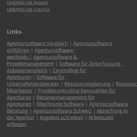
LEADING Job Poland
LEADING Job Czechia
Links
Agentursoftware Vergleich
|
Agentursoftware
einführen
|
Agentursoftware
wechseln
|
Agentursoftware &
Projektmanagement
|
Software für Zeiterfassung -
Anbietervergleich
|
Controlling für
Agenturen
|
Software für
Unternehmensberater
|
Ressourcenplanung
|
Ressour
Mitarbeiter
|
Projektcontrolling Kennzahlen für
Agenturen
|
Retainermanagement für
Agenturen
|
XRechnung Software
|
Agentursoftware
Beratung
|
Agentursoftware Schweiz
|
Abrechung in
der Agentur
|
Angebot schreiben
|
Arbeitszeit
erfassen