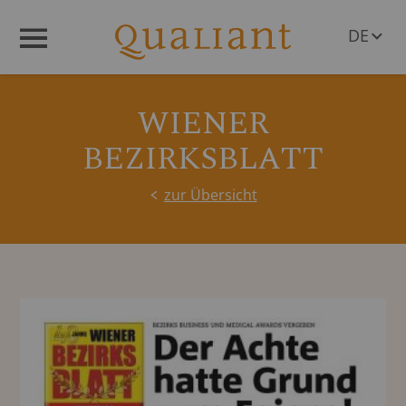
DE
Menü
EN
WIENER
BEZIRKSBLATT
zur Übersicht