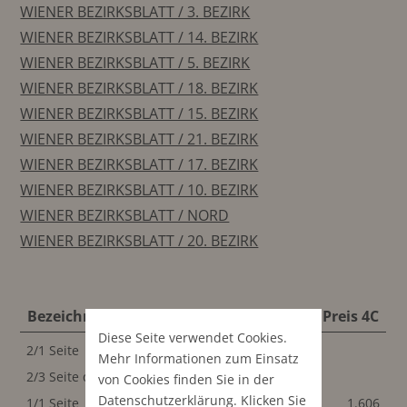
WIENER BEZIRKSBLATT / 3. BEZIRK
WIENER BEZIRKSBLATT / 14. BEZIRK
WIENER BEZIRKSBLATT / 5. BEZIRK
WIENER BEZIRKSBLATT / 18. BEZIRK
WIENER BEZIRKSBLATT / 15. BEZIRK
WIENER BEZIRKSBLATT / 21. BEZIRK
WIENER BEZIRKSBLATT / 17. BEZIRK
WIENER BEZIRKSBLATT / 10. BEZIRK
WIENER BEZIRKSBLATT / NORD
WIENER BEZIRKSBLATT / 20. BEZIRK
Bezeichnung
Format
Preis S/W
Preis 4C
Diese Seite verwendet Cookies.
2/1 Seite
420x270 mm
Mehr Informationen zum Einsatz
2/3 Seite quer
200x160 mm
von Cookies finden Sie in der
Datenschutz­erklärung
. Klicken Sie
1/1 Seite
200x270 mm
1.606
1.606