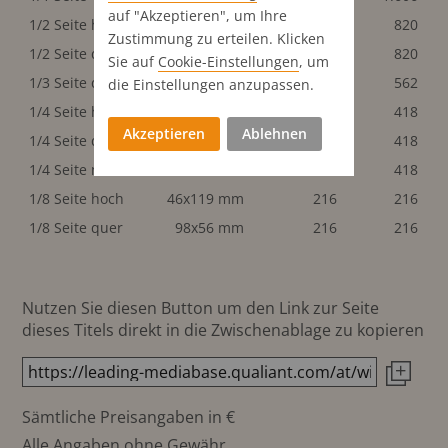
auf "Akzeptieren", um Ihre
1/2 Seite hoch
98x246 mm
820
820
Zustimmung zu erteilen. Klicken
1/2 Seite quer
200x119 mm
820
820
Sie auf
Cookie-Einstellungen
, um
1/3 Seite quer
200x78 mm
562
562
die Einstellungen anzupassen.
1/4 Seite hoch
46x246 mm
418
418
Akzeptieren
Ablehnen
1/4 Seite quer
200x56 mm
418
418
1/4 Seite normal
98x119 mm
418
418
1/8 Seite hoch
46x119 mm
216
216
1/8 Seite quer
98x56 mm
216
216
Nutzen Sie diesen Button um den Link zur Seite
dieses Titels direkt in die Zwischenablage zu kopieren
Sämtliche Preisangaben in €
Alle Angaben ohne Gewähr