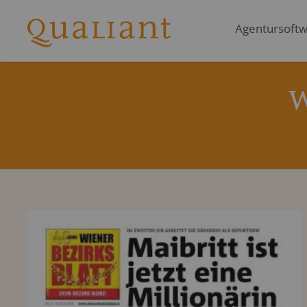
Agentursoftwa
W