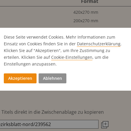
Format
420x270 mm
200x270 mm
200x119 mm
Diese Seite verwendet Cookies. Mehr Informationen zum
98x246 mm
Einsatz von Cookies finden Sie in der
Datenschutz­erklärung
.
200x78 mm
Klicken Sie auf "Akzeptieren", um Ihre Zustimmung zu
98x119 mm
erteilen. Klicken Sie auf
Cookie-Einstellungen
, um die
46x246 mm
Einstellungen anzupassen.
200x56 mm
Akzeptieren
Ablehnen
46x119 mm
98x56 mm
Titels direkt in die Zwischenablage zu kopieren