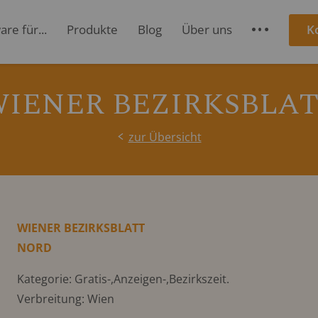
re für...
Produkte
Blog
Über uns
K
S
IENER BEZIRKSBLA
zur Übersicht
WIENER BEZIRKSBLATT
NORD
Kategorie: Gratis-,Anzeigen-,Bezirkszeit.
Verbreitung: Wien