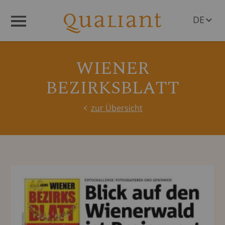
DE
Menü
EN
WIENER
BEZIRKSBLATT
zur Übersicht