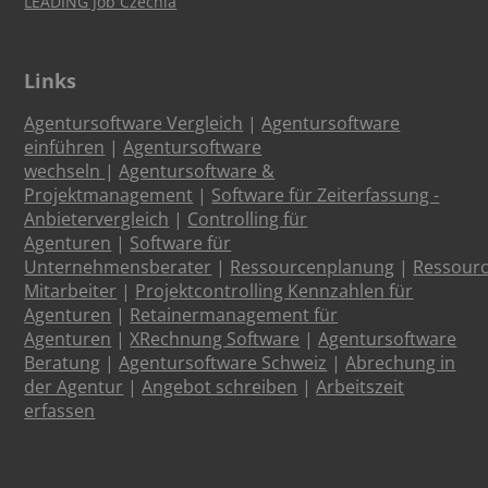
LEADING Job Czechia
Links
Agentursoftware Vergleich
|
Agentursoftware
einführen
|
Agentursoftware
wechseln
|
Agentursoftware &
Projektmanagement
|
Software für Zeiterfassung -
Anbietervergleich
|
Controlling für
Agenturen
|
Software für
Unternehmensberater
|
Ressourcenplanung
|
Ressour
Mitarbeiter
|
Projektcontrolling Kennzahlen für
Agenturen
|
Retainermanagement für
Agenturen
|
XRechnung Software
|
Agentursoftware
Beratung
|
Agentursoftware Schweiz
|
Abrechung in
der Agentur
|
Angebot schreiben
|
Arbeitszeit
erfassen