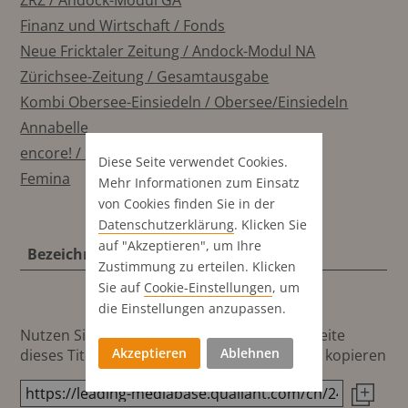
ZRZ / Andock-Modul GA
Finanz und Wirtschaft / Fonds
Neue Fricktaler Zeitung / Andock-Modul NA
Zürichsee-Zeitung / Gesamtausgabe
Kombi Obersee-Einsiedeln / Obersee/Einsiedeln
Annabelle
encore! / D-CH
Diese Seite verwendet Cookies.
Femina
Mehr Informationen zum Einsatz
von Cookies finden Sie in der
Datenschutz­erklärung
. Klicken Sie
auf "Akzeptieren", um Ihre
Bezeichnung
Zustimmung zu erteilen. Klicken
Sie auf
Cookie-Einstellungen
, um
die Einstellungen anzupassen.
Nutzen Sie diesen Button um den Link zur Seite
Akzeptieren
Ablehnen
dieses Titels direkt in die Zwischenablage zu kopieren