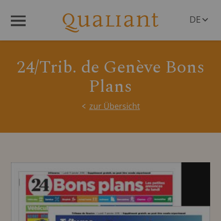
DE
Menü
EN
24/Trib. de Genève Bons
Plans
zur Übersicht