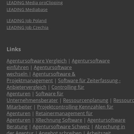
LEADING Media proClipping
LEADING Mediabase
LEADING Job Poland
LEADING Job Czechia
Links
Agentursoftware Vergleich
|
Agentursoftware
einführen
|
Agentursoftware
wechseln
|
Agentursoftware &
Projektmanagement
|
Software für Zeiterfassung -
Anbietervergleich
|
Controlling für
Agenturen
|
Software für
Unternehmensberater
|
Ressourcenplanung
|
Ressour
Mitarbeiter
|
Projektcontrolling Kennzahlen für
Agenturen
|
Retainermanagement für
Agenturen
|
XRechnung Software
|
Agentursoftware
Beratung
|
Agentursoftware Schweiz
|
Abrechung in
der Agentur
|
Angebot schreiben
|
Arbeitszeit