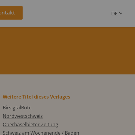
ontakt
DE
EN
Weitere Titel dieses Verlages
BirsigtalBote
Nordwestschweiz
Oberbaselbieter Zeitung
Schweiz am Wochenende / Baden