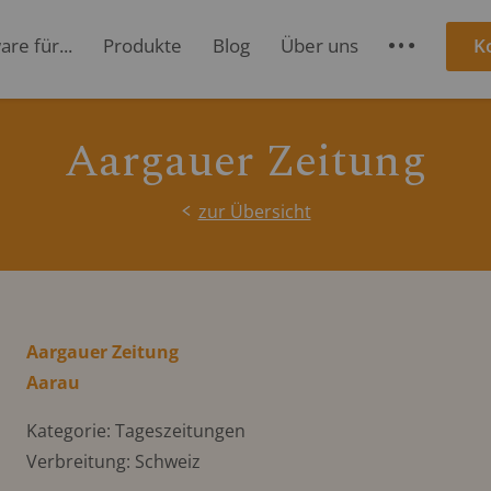
re für...
Produkte
Blog
Über uns
K
S
Aargauer Zeitung
zur Übersicht
Aargauer Zeitung
Aarau
Kategorie: Tageszeitungen
Verbreitung: Schweiz