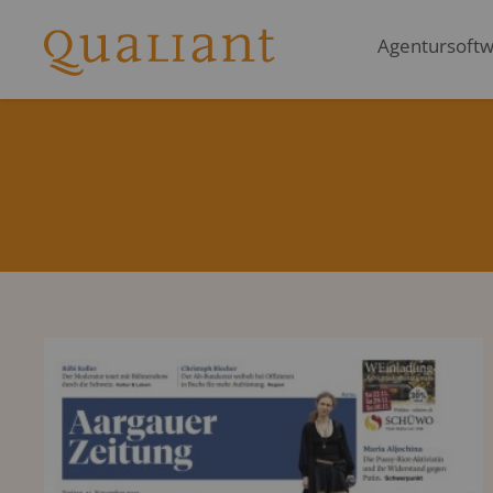
Agentursoftwa