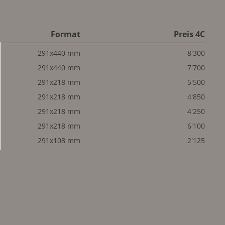
Format
Preis 4C
291x440 mm
8'300
291x440 mm
7'700
291x218 mm
5'500
291x218 mm
4'850
291x218 mm
4'250
291x218 mm
6'100
291x108 mm
2'125