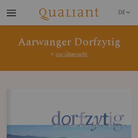
DE
Menü
EN
Aarwanger Dorfzytig
zur Übersicht