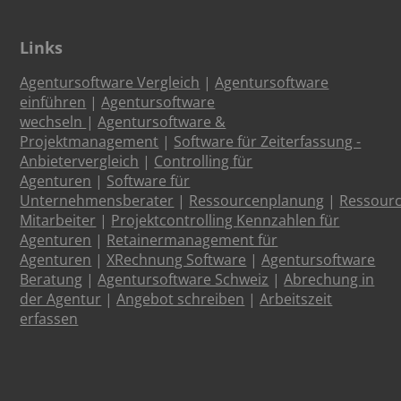
Links
Agentursoftware Vergleich
|
Agentursoftware
einführen
|
Agentursoftware
wechseln
|
Agentursoftware &
Projektmanagement
|
Software für Zeiterfassung -
Anbietervergleich
|
Controlling für
Agenturen
|
Software für
Unternehmensberater
|
Ressourcenplanung
|
Ressour
Mitarbeiter
|
Projektcontrolling Kennzahlen für
Agenturen
|
Retainermanagement für
Agenturen
|
XRechnung Software
|
Agentursoftware
Beratung
|
Agentursoftware Schweiz
|
Abrechung in
der Agentur
|
Angebot schreiben
|
Arbeitszeit
erfassen