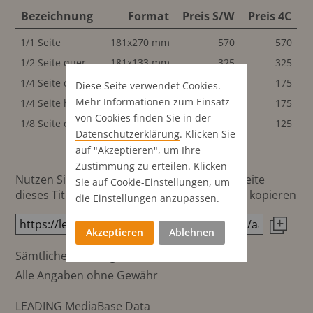
Bezeichnung
Format
Preis S/W
Preis 4C
1/1 Seite
181x270 mm
570
570
1/2 Seite quer
181x133 mm
325
325
1/4 Seite quer
181x64.5 mm
175
175
Diese Seite verwendet Cookies.
Mehr Informationen zum Einsatz
1/4 Seite hoch
89x133 mm
175
175
von Cookies finden Sie in der
1/8 Seite quer
89x64.5 mm
125
125
Datenschutz­erklärung
. Klicken Sie
auf "Akzeptieren", um Ihre
Zustimmung zu erteilen. Klicken
Nutzen Sie diesen Button um den Link zur Seite
Sie auf
Cookie-Einstellungen
, um
dieses Titels direkt in die Zwischenablage zu kopieren
die Einstellungen anzupassen.
Akzeptieren
Ablehnen
Sämtliche Preisangaben in CHF
Alle Angaben ohne Gewähr
LEADING MediaBase Data